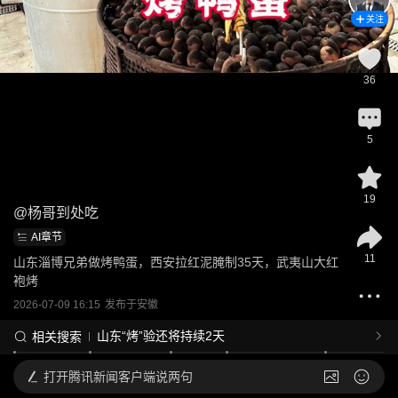
关注
36
5
19
@
杨哥到处吃
AI章节
11
山东淄博兄弟做烤鸭蛋，西安拉红泥腌制35天，武夷山大红
袍烤
2026-07-09 16:15
发布于
安徽
山东“烤”验还将持续2天
相关搜索
打开
腾讯新闻客户端说两句