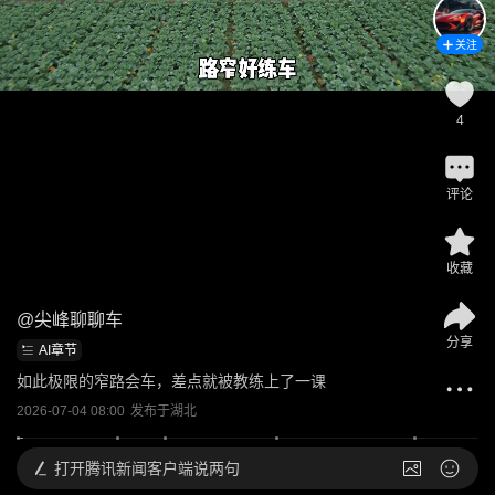
关注
4
评论
收藏
@
尖峰聊聊车
分享
AI章节
如此极限的窄路会车，差点就被教练上了一课
2026-07-04 08:00
发布于
湖北
打开
腾讯新闻客户端说两句