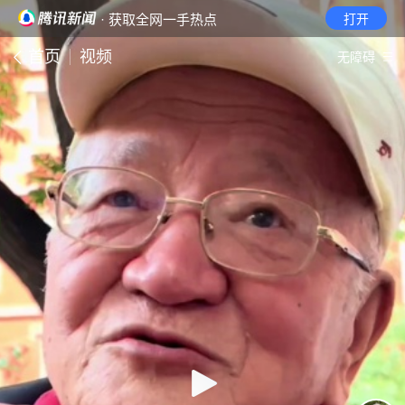
· 获取全网一手热点
打开
首页
视频
无障碍