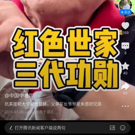
关注
269
8
40
89
@
中国中老年
抗美援朝大爷家世显赫，父亲军长爷爷是朱德把兄弟
2026-07-05 09:00
发布于
湖北
打开
腾讯新闻客户端说两句