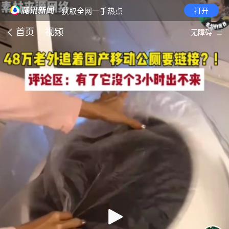
· 获取全网一手热点
打开
首页
视频
无障碍