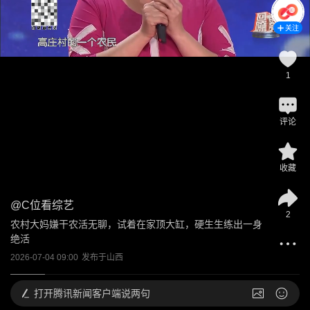
关注
1
评论
收藏
@
C位看综艺
2
农村大妈嫌干农活无聊，试着在家顶大缸，硬生生练出一身
绝活
2026-07-04 09:00
发布于
山西
打开
腾讯新闻客户端说两句