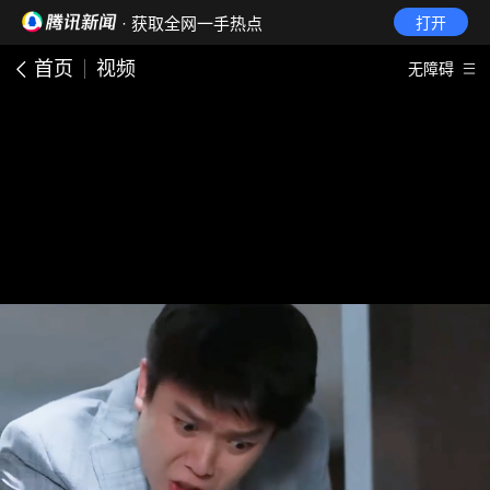
· 获取全网一手热点
打开
首页
视频
无障碍