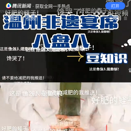
· 获取全网一手热点
打开
首页
视频
无障碍