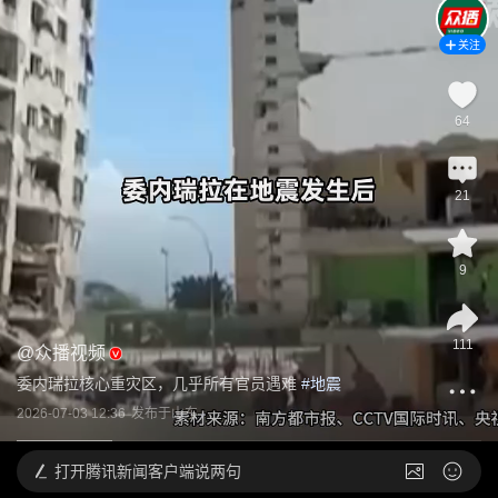
关注
64
21
9
111
@
众播视频
委内瑞拉核心重灾区，几乎所有官员遇难
 #
地震
2026-07-03 12:36
发布于
山东
打开
腾讯新闻客户端说两句