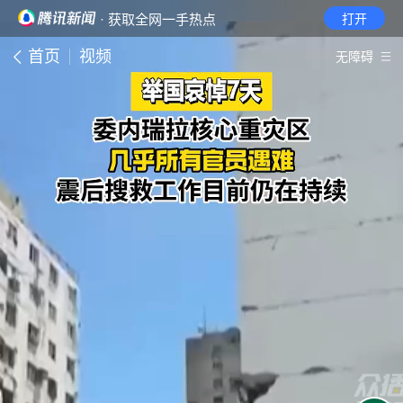
· 获取全网一手热点
打开
首页
视频
无障碍