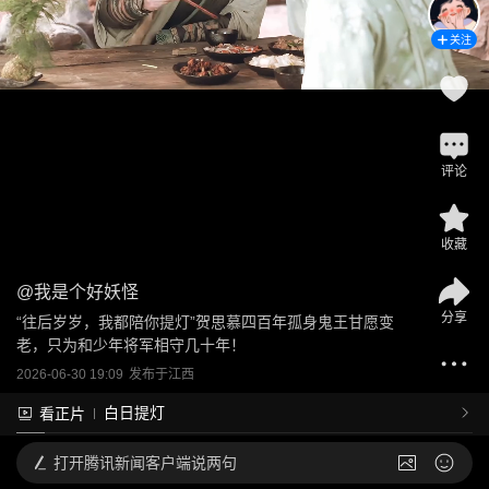
关注
评论
收藏
@
我是个好妖怪
分享
“往后岁岁，我都陪你提灯”贺思慕四百年孤身鬼王甘愿变
老，只为和少年将军相守几十年！
2026-06-30 19:09
发布于
江西
白日提灯
看正片
打开
腾讯新闻客户端说两句