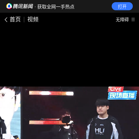
· 获取全网一手热点
打开
首页
视频
无障碍