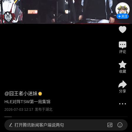
关注
评论
收藏
分享
@
囧王者小迷妹
HLE对阵TSW第一局集锦
2026-07-03 12:17
发布于
湖北
打开
腾讯新闻客户端说两句