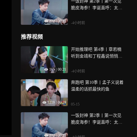
一饭封神 第2季丨第一次见
脆皮海参！李诞直呼：太特
别
272
|
00:27
-4小时前
推荐视频
开始推理吧 第4季丨章若楠
听到金靖和丁程鑫说悄悄
话，马上竖起耳朵
165
|
00:21
-4小时前
奔跑吧 第10季丨孟子义说着
温柔的话抓最快的鱼
1219
|
00:29
05-15
一饭封神 第2季丨第一次见
脆皮海参！李诞直呼：太特
别
272
|
00:27