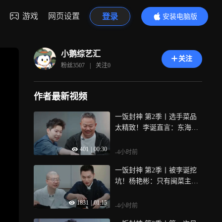
游戏
网页设置
登录
安装电脑版
内容更精彩
小鹅综艺汇
关注
粉丝
3507
|
关注
0
作者最新视频
一饭封神 第2季丨选手菜品
太精致！李诞直言：东海龙
宫搬上来了？
401
|
00:30
-4小时前
一饭封神 第2季丨被李诞挖
坑！杨艳彬：只有闽菜主厨
才摆盘这么漂亮
1831
|
01:15
-4小时前