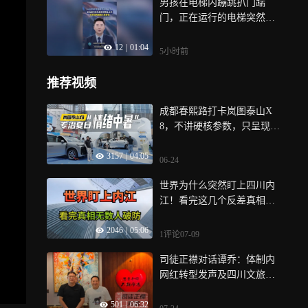
男孩在电梯内蹦跳扒门踹
门，正在运行的电梯突然停
止工作，现场监控曝光
12
|
01:04
5小时前
推荐视频
成都春熙路打卡岚图泰山X
8，不讲硬核参数，只呈现大
床房用车场景
3157
|
04:05
06-24
世界为什么突然盯上四川内
江！看完这几个反差真相，
无数人破防
2046
|
05:06
1评论
07-09
司徒正襟对话谭乔：体制内
网红转型发声及四川文旅宣
传03
501
|
06:32