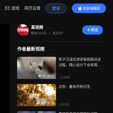
游戏
网页设置
登录
安装电脑版
内容更精彩
星视频
关注
粉丝
310.6万
|
关注
107
作者最新视频
男子沉浸式讲述装修踩坑全
过程，精心设计下全有瑕
疵：好气又好笑
36
|
01:07
-1小时前
立秋：暑未尽秋已生
215
|
01:10
3小时前