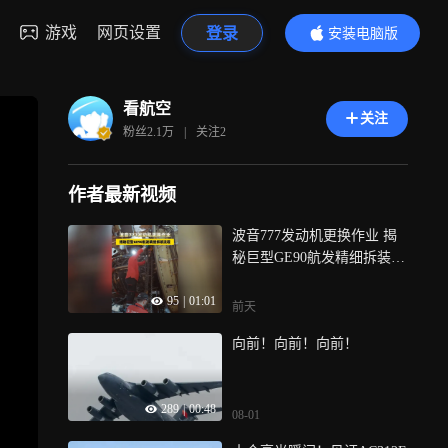
游戏
网页设置
登录
安装电脑版
内容更精彩
看航空
关注
粉丝
2.1万
|
关注
2
作者最新视频
波音777发动机更换作业 揭
秘巨型GE90航发精细拆装流
程
95
|
01:01
前天
向前！向前！向前！
289
|
00:48
08-01