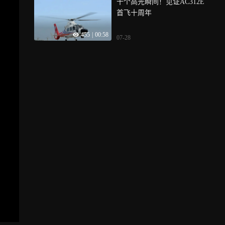
十个高光瞬间！见证AC312E
首飞十周年
455
|
00:58
07-28