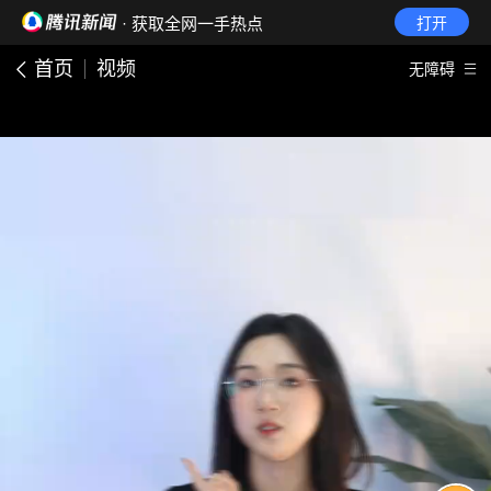
· 获取全网一手热点
打开
首页
视频
无障碍