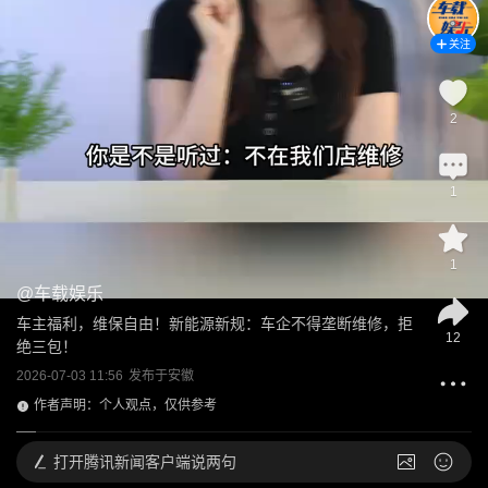
关注
2
1
1
@
车载娱乐
车主福利，维保自由！新能源新规：车企不得垄断维修，拒
12
绝三包！
2026-07-03 11:56
发布于
安徽
作者声明：个人观点，仅供参考
打开
腾讯新闻客户端说两句