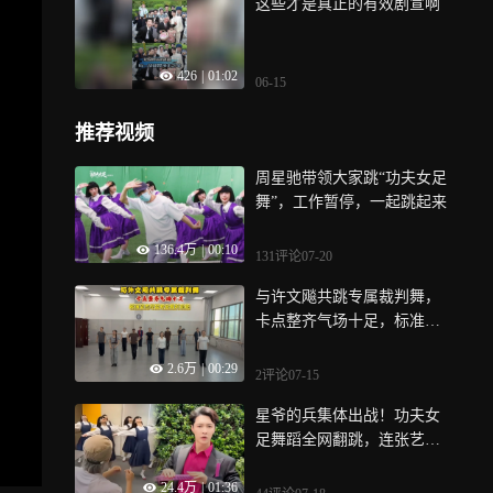
这些才是真正的有效剧宣啊
426
|
01:02
06-15
推荐视频
周星驰带领大家跳“功夫女足
舞”，工作暂停，一起跳起来
136.4万
|
00:10
131评论
07-20
与许文飚共跳专属裁判舞，
卡点整齐气场十足，标准姿
态尽显专业裁判功底
2.6万
|
00:29
2评论
07-15
星爷的兵集体出战！功夫女
足舞蹈全网翻跳，连张艺兴
都来凑热闹
24.4万
|
01:36