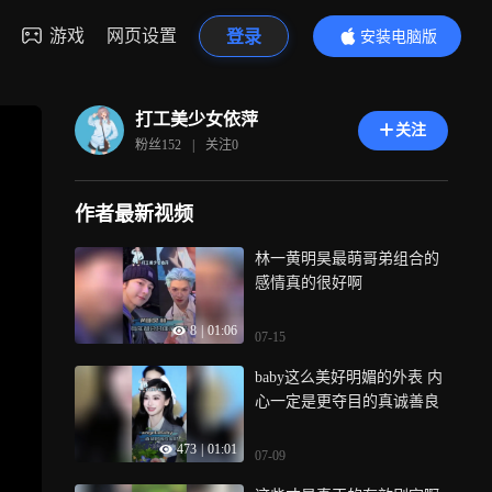
游戏
网页设置
登录
安装电脑版
内容更精彩
打工美少女依萍
关注
粉丝
152
|
关注
0
作者最新视频
林一黄明昊最萌哥弟组合的
感情真的很好啊
8
|
01:06
07-15
baby这么美好明媚的外表 内
心一定是更夺目的真诚善良
473
|
01:01
07-09