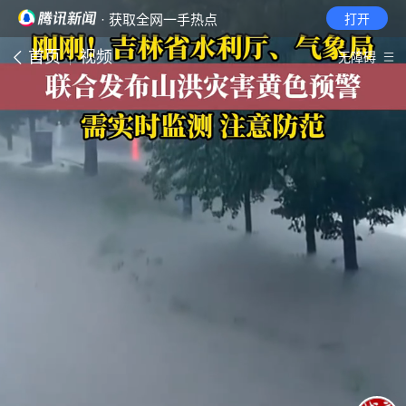
· 获取全网一手热点
打开
首页
视频
无障碍