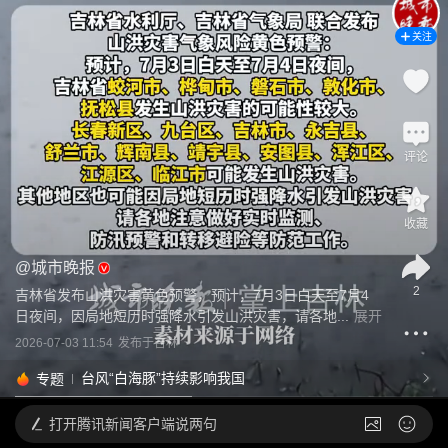
关注
评论
收藏
@
城市晚报
2
吉林省发布山洪灾害黄色预警，预计，7月3日白天至7月4
日夜间，因局地短历时强降水引发山洪灾害，请各地...
展开
2026-07-03 11:54
发布于
吉林
台风“白海豚”持续影响我国
专题
打开
腾讯新闻客户端说两句