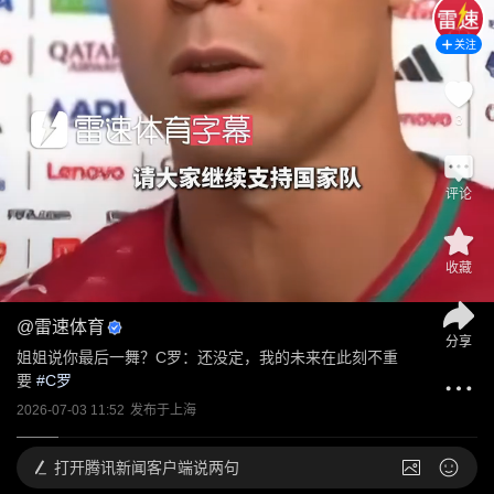
关注
3
评论
收藏
@
雷速体育
分享
姐姐说你最后一舞？C罗：还没定，我的未来在此刻不重
要
 #
C罗
2026-07-03 11:52
发布于
上海
打开
腾讯新闻客户端说两句