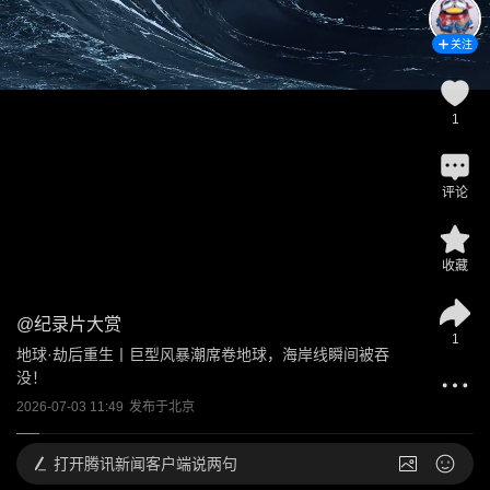
关注
1
评论
收藏
@
纪录片大赏
1
地球·劫后重生丨巨型风暴潮席卷地球，海岸线瞬间被吞
没！
2026-07-03 11:49
发布于
北京
打开
腾讯新闻客户端说两句