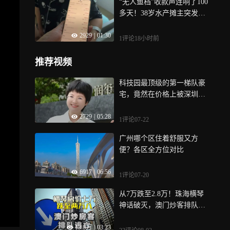
“无人鱼档”收款声连响了100
多天！38岁水产摊主突发脑
溢血住院，商户们自发帮忙
2929
|
01:30
轮流看摊
1评论
18小时前
推荐视频
科技园最顶级的第一梯队豪
宅，竟然在价格上被深圳湾
公认“底垫”的第三梯队老盘
2729
|
05:28
压着，为什么
1评论
07-22
广州哪个区住着舒服又方
便？各区全方位对比
6917
|
06:56
1评论
07-20
从7万跌至2.8万！珠海横琴
神话破灭，澳门炒客排队断
供逃亡
13.8万
|
03:23