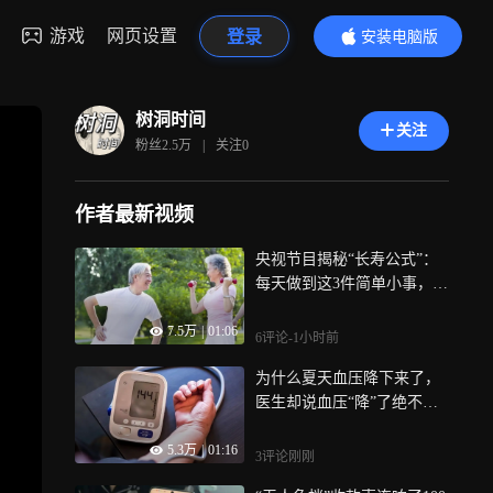
游戏
网页设置
登录
安装电脑版
内容更精彩
树洞时间
关注
粉丝
2.5万
|
关注
0
作者最新视频
央视节目揭秘“长寿公式”：
每天做到这3件简单小事，预
期寿命最多延长9.35年
7.5万
|
01:06
6评论
-1小时前
为什么夏天血压降下来了，
医生却说血压“降”了绝不是
好事？
5.3万
|
01:16
3评论
刚刚