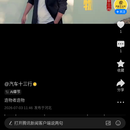
关注
1
1
收藏
@
汽车十三行
分享
AI章节
造物者造物
2026-07-03 11:46
发布于
河北
打开
腾讯新闻客户端说两句