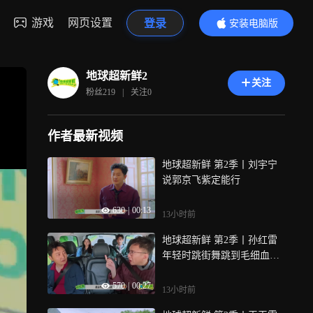
游戏
网页设置
登录
安装电脑版
内容更精彩
地球超新鲜2
关注
粉丝
219
|
关注
0
作者最新视频
地球超新鲜 第2季丨刘宇宁
说郭京飞紫定能行
630
|
00:13
13小时前
地球超新鲜 第2季丨孙红雷
年轻时跳街舞跳到毛细血管
破裂
570
|
00:27
13小时前