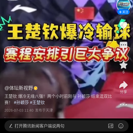
关注
41
8
6
@
体坛新视野
分享
王楚钦 爆冷无缘八强！两个小时前刚与 孙颖莎 结束混双比
赛！
 #
孙颖莎
 #
王楚钦
2026-07-03 11:40
发布于
天津
打开
腾讯新闻客户端说两句