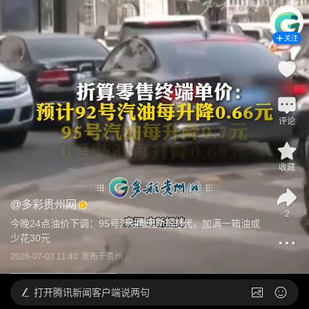
关注
评论
收藏
@
多彩贵州网
2
今晚24点油价下调：95号汽油重回7元时代，加满一箱油或
少花30元
2026-07-03 11:40
发布于
贵州
打开
腾讯新闻客户端说两句