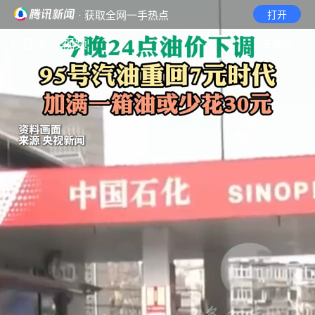
· 获取全网一手热点
打开
首页
视频
无障碍