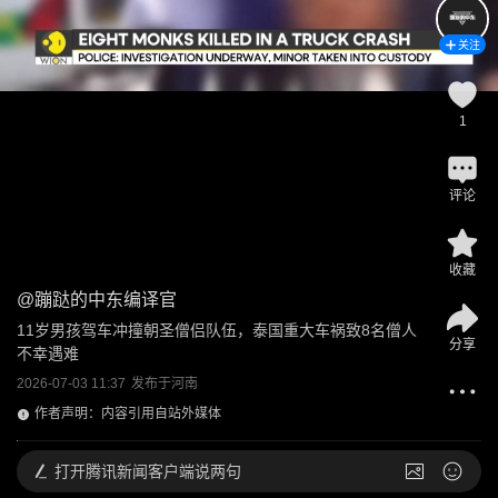
关注
1
评论
收藏
@
蹦跶的中东编译官
11岁男孩驾车冲撞朝圣僧侣队伍，泰国重大车祸致8名僧人
分享
不幸遇难
2026-07-03 11:37
发布于
河南
作者声明：内容引用自站外媒体
打开
腾讯新闻客户端说两句