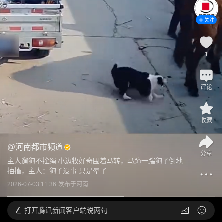
关注
1
评论
收藏
@
河南都市频道
分享
主人遛狗不拴绳 小边牧好奇围着马转，马蹄一踹狗子倒地
抽搐，主人：狗子没事 只是晕了
2026-07-03 11:36
发布于
河南
打开
腾讯新闻客户端说两句