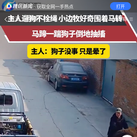
· 获取全网一手热点
打开
首页
视频
无障碍