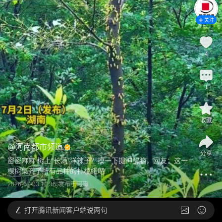
关注
4
1
收藏
@
河南都市频道
分享
密密麻麻 树上“长满”洋辣子？摸一下提神醒脑，网友：这一
棵树集齐了所有品种的扑棱蛾吧
2026-07-03 11:36
发布于
河南
打开
腾讯新闻客户端说两句