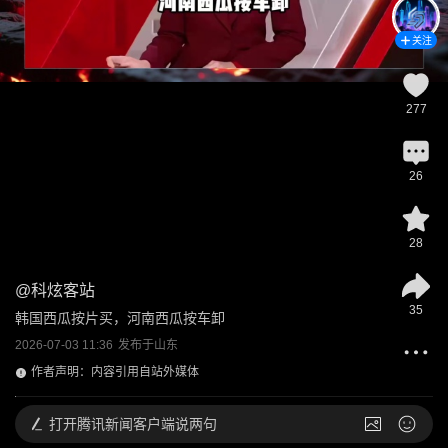
关注
277
26
28
@
科炫客站
35
韩国西瓜按片买，河南西瓜按车卸
2026-07-03 11:36
发布于
山东
作者声明：内容引用自站外媒体
打开
腾讯新闻客户端说两句