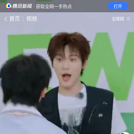
· 获取全网一手热点
打开
首页
视频
无障碍