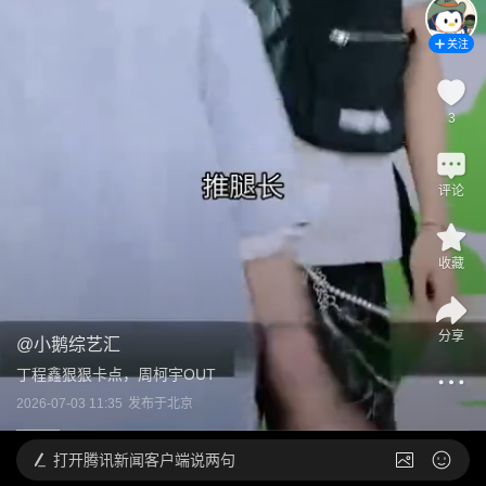
关注
3
评论
收藏
分享
@
小鹅综艺汇
丁程鑫狠狠卡点，周柯宇OUT
2026-07-03 11:35
发布于
北京
打开
腾讯新闻客户端说两句