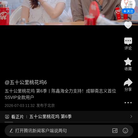
关注
评论
收藏
@
五十公里桃花坞6
分享
五十公里桃花坞 第6季丨陈鑫海全力支持！成聊斋志义首位
SSVIP全款用户
2026-07-03 11:32
发布于
北京
五十公里桃花坞 第6季
看正片
打开
腾讯新闻客户端说两句