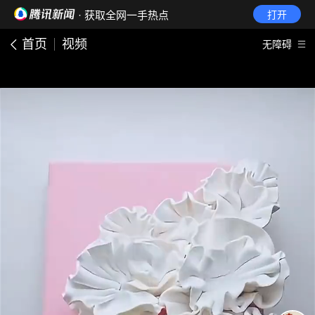
· 获取全网一手热点
打开
首页
视频
无障碍