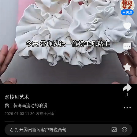
关注
4
评论
2
1
@
棱见艺术
黏土装饰画流动的浪漫
2026-07-03 11:30
发布于
河南
打开
腾讯新闻客户端说两句