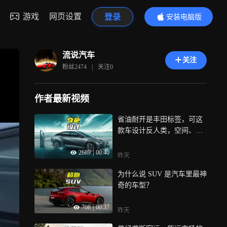
游戏
网页设置
登录
安装电脑版
内容更精彩
流说汽车
关注
粉丝
2474
|
关注
0
作者最新视频
省油耐开是丰田标签，可这
款车设计反人类，空间、操
作全是硬伤
2689
|
00:40
昨天
为什么说 SUV 是汽车里最神
奇的车型？
708
|
00:37
昨天