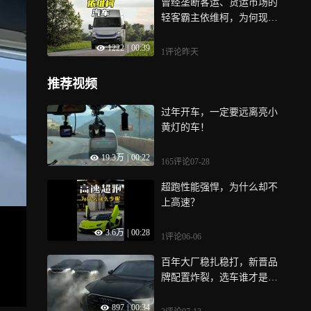
曾经垄断客运、货运市场的
轻客霸主依维柯，为何现在
路上再也看不到？
1222
|
00:39
1评论
昨天
推荐视频
过年开车，一定要远离亮小
黄灯的车！
19.3万
|
00:22
165评论
07-28
超跑性能强悍，为什么却不
上高速？
3.6万
|
00:28
1评论
06-06
百年大厂稳扎稳打，新晋品
牌配置炸裂，选车谁才是最
优解？
897
|
00:34