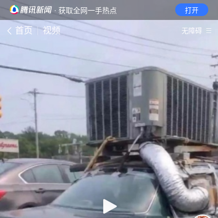
· 获取全网一手热点
打开
首页
视频
无障碍