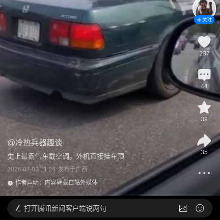
关注
237
44
39
@
冷热兵器趣谈
35
史上最霸气车载空调，外机直接挂车顶
2026-07-03 11:24
发布于
广西
作者声明：内容转载自站外媒体
打开
腾讯新闻客户端说两句