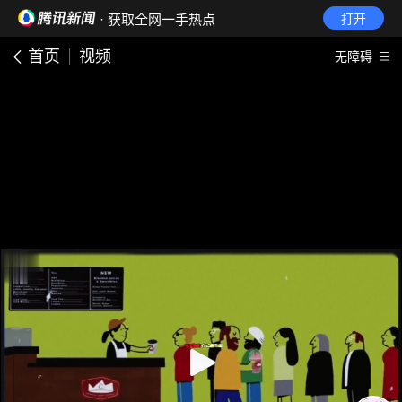
· 获取全网一手热点
打开
首页
视频
无障碍