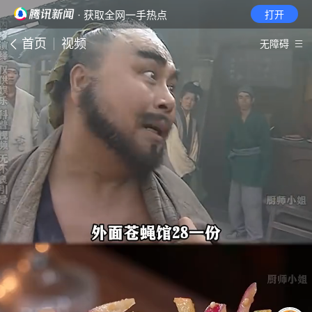
· 获取全网一手热点
打开
首页
视频
无障碍