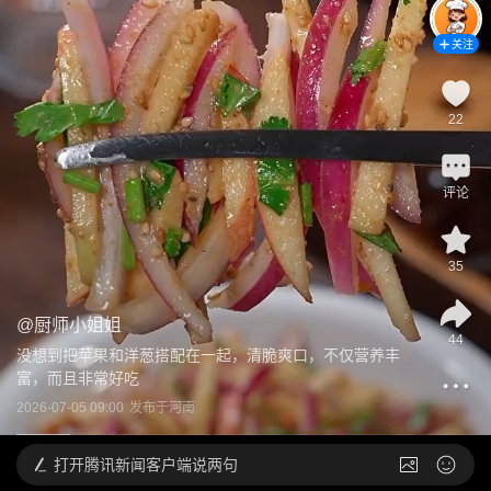
关注
22
评论
35
@
厨师小姐姐
44
没想到把苹果和洋葱搭配在一起，清脆爽口，不仅营养丰
富，而且非常好吃
2026-07-05 09:00
发布于
河南
打开
腾讯新闻客户端说两句