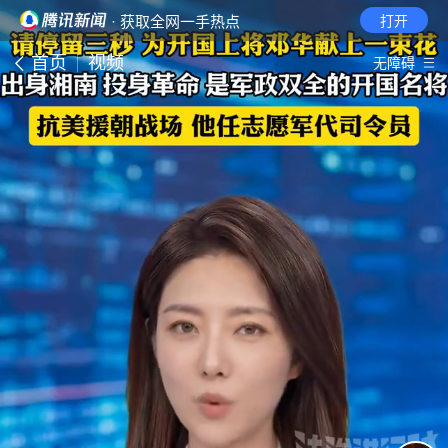
· 获取全网一手热点
打开
首页
视频
无障碍