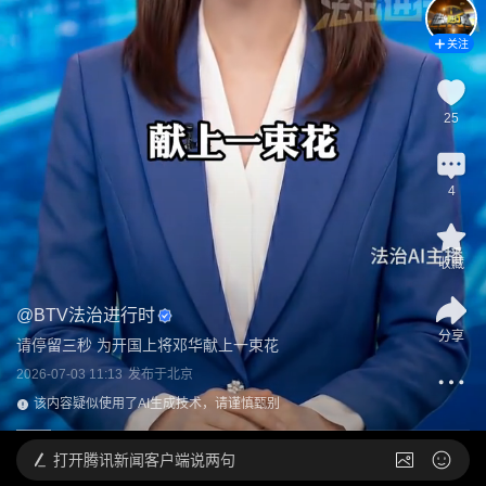
关注
25
4
收藏
@
BTV法治进行时
分享
请停留三秒 为开国上将邓华献上一束花
2026-07-03 11:13
发布于
北京
该内容疑似使用了AI生成技术，请谨慎甄别
打开
腾讯新闻客户端说两句