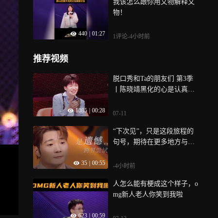
我该怎么跟你用文物解释文
物！
440
|
01:27
1评论
-4小时前
推荐视频
脱口秀和Ta的朋友们 第3季
丨陈晓靖黑化的心是认真
的！天天在家里“上朝”
1085
|
00:28
07-11
“下次见”，只是这段旅程的
句号，期待在更多地方与大
家相见
35
|
00:55
-4小时前
人怎么能有梗成这个样子，o
mg新人老人你笑到我啦
623
|
00:59