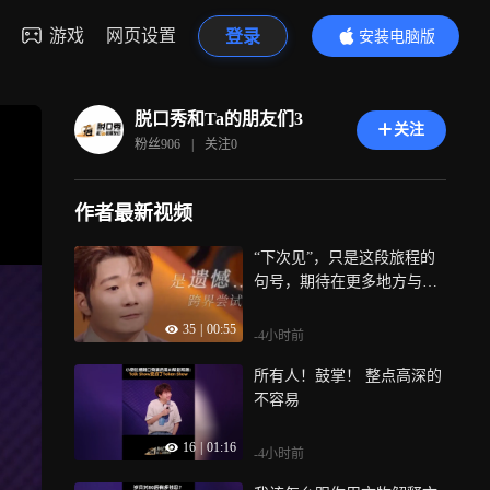
游戏
网页设置
登录
安装电脑版
内容更精彩
脱口秀和Ta的朋友们3
关注
粉丝
906
|
关注
0
作者最新视频
“下次见”，只是这段旅程的
句号，期待在更多地方与大
家相见
35
|
00:55
-4小时前
所有人！鼓掌！ 整点高深的
不容易
16
|
01:16
-4小时前