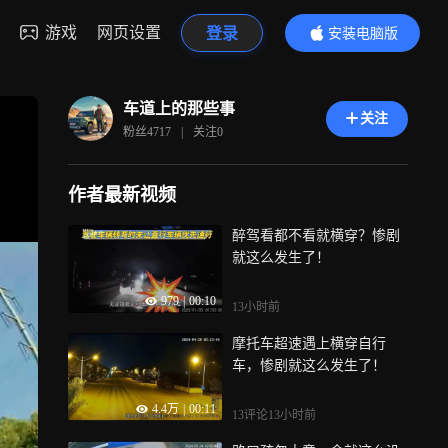
游戏
网页设置
登录
安装电脑版
内容更精彩
车道上的那些事
关注
粉丝
4717
|
关注
0
作者最新视频
醉驾看都不看就横穿？惨剧
就这么发生了！
979
|
00:10
13小时前
摩托车超速遇上横穿自行
车，惨剧就这么发生了！
4.4万
|
00:11
13评论
13小时前