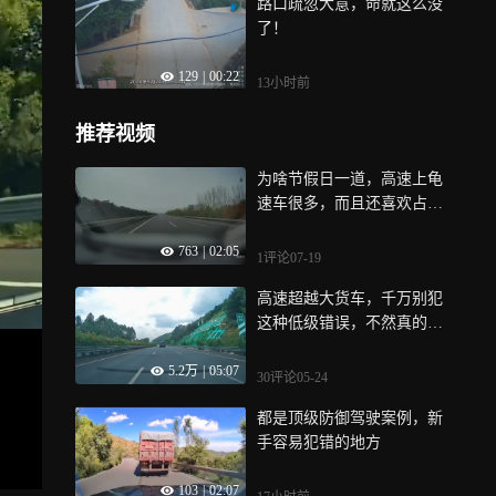
路口疏忽大意，命就这么没
了！
129
|
00:22
13小时前
推荐视频
为啥节假日一道，高速上龟
速车很多，而且还喜欢占用
快车道，无语
763
|
02:05
1评论
07-19
高速超越大货车，千万别犯
这种低级错误，不然真的有
可能丢老命
5.2万
|
05:07
30评论
05-24
都是顶级防御驾驶案例，新
手容易犯错的地方
103
|
02:07