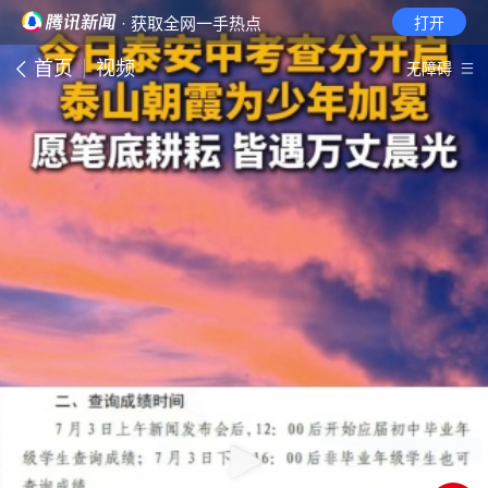
· 获取全网一手热点
打开
首页
视频
无障碍