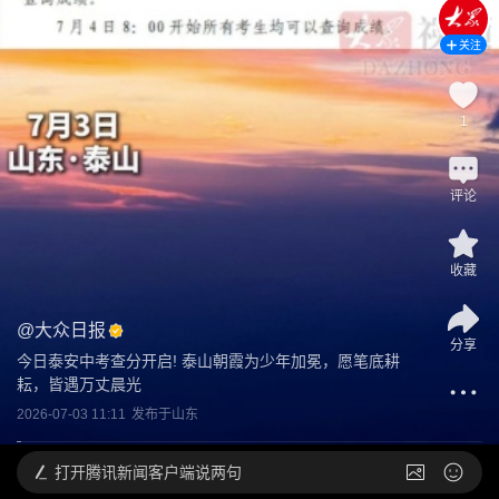
关注
1
评论
收藏
@
大众日报
分享
今日泰安中考查分开启! 泰山朝霞为少年加冕，愿笔底耕
耘，皆遇万丈晨光
2026-07-03 11:11
发布于
山东
打开
腾讯新闻客户端说两句