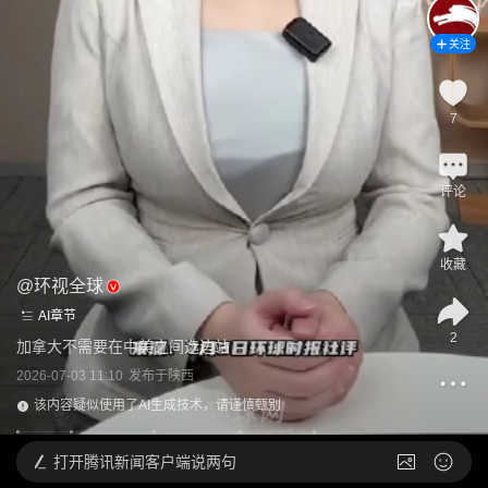
关注
7
评论
收藏
@
环视全球
AI章节
2
加拿大不需要在中美之间选边站
2026-07-03 11:10
发布于
陕西
该内容疑似使用了AI生成技术，请谨慎甄别
打开
腾讯新闻客户端说两句