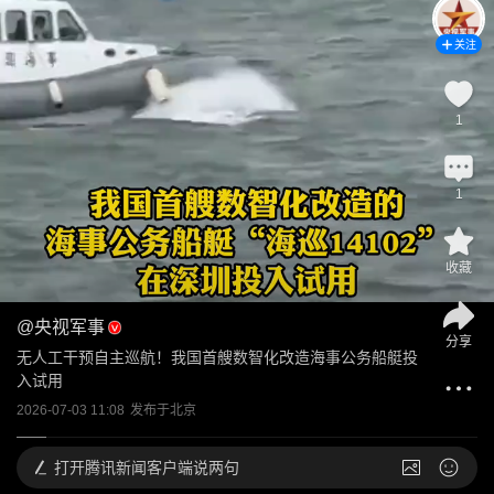
关注
1
1
收藏
@
央视军事
分享
无人工干预自主巡航！我国首艘数智化改造海事公务船艇投
入试用
2026-07-03 11:08
发布于
北京
打开
腾讯新闻客户端说两句