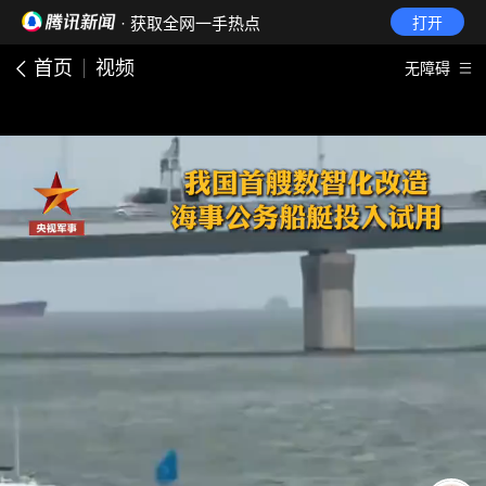
· 获取全网一手热点
打开
首页
视频
无障碍