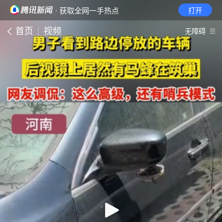
· 获取全网一手热点
打开
首页
视频
无障碍