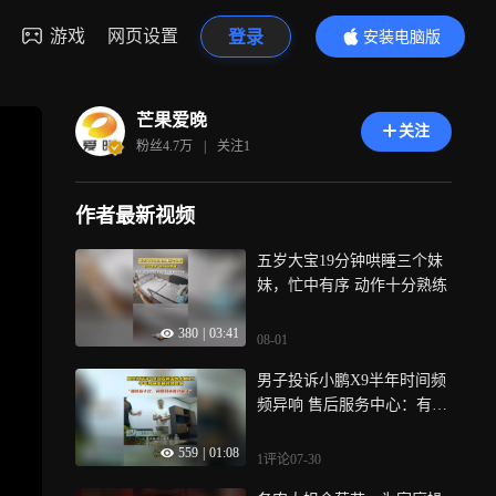
游戏
网页设置
登录
安装电脑版
内容更精彩
芒果爱晚
关注
粉丝
4.7万
|
关注
1
作者最新视频
五岁大宝19分钟哄睡三个妹
妹，忙中有序 动作十分熟练
380
|
03:41
08-01
男子投诉小鹏X9半年时间频
频异响 售后服务中心：有几
个问题已经解决了，但是车
559
|
01:08
辆响的地方不一样了
1评论
07-30