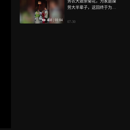
务农大姐余菊花，为家庭操
劳大半辈子，这回终于为自
己唱出内心热爱，还和丈夫
468
|
01:04
“秀”了一把恩爱，羡煞旁人
07-30