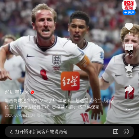
关注
4
评论
收藏
@
红星视频
2
墨西哥球迷盘外招又来了！ 墨记者计划透露英格兰队酒店
位置 让球迷去噪音干扰  英格兰方面：将严格保密
2026-07-03 11:04
发布于
浙江
打开
腾讯新闻客户端说两句