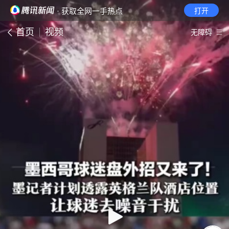
· 获取全网一手热点
打开
首页
视频
无障碍