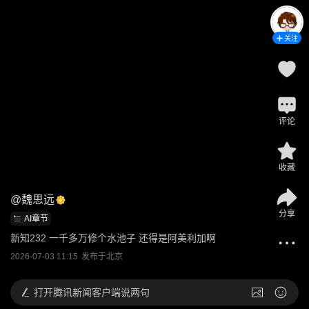
关注
评论
收藏
@
魏思远
分享
AI章节
新知232 一千多万修个水池子 还得是阿美利加啊
2026-07-03 11:15
发布于
北京
打开
腾讯新闻客户端说两句