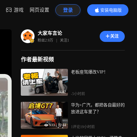
游戏
网页设置
登录
安装电脑版
内容更精彩
大家车言论
关注
粉丝
2.9万
|
关注
1
作者最新视频
老板座驾爆改VIP！
14:12
-5小时前
华为+广汽，都把各自最好的
放进这车里了？
933
|
19:44
1评论
19小时前