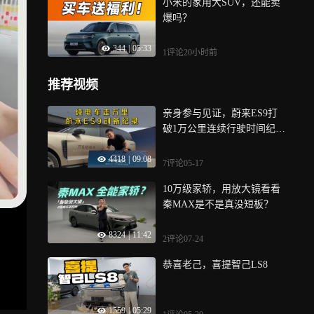
小米的家用大SUV，还能卖
爆吗？
344
|
05:33
1评论
20小时前
推荐视频
亲身参与见证，蔚来ES9打
破1万公里连续行驶时间纪
录！
4418
|
09:08
7评论
05-17
10万级家轿，用放大镜看看
秦MAX是不是真没短板？
8324
|
11:42
2评论
07-24
恭喜老己，喜提智己LS8
1559
|
05:29