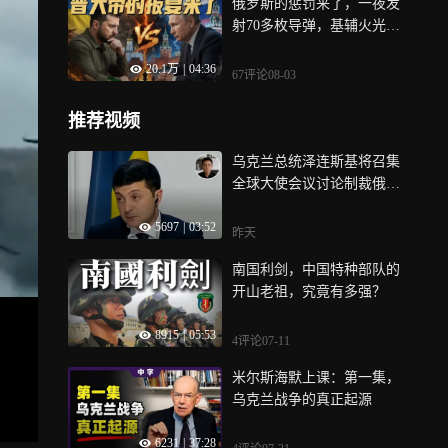
俄罗斯的惩罚来了，一夜发
射70多枚导弹，基辅火光冲
天！
20.1万
|
04:36
67评论
08-03
推荐视频
乌克兰总统泽连斯基将召集
全球大使会议讨论制裁俄罗
斯军火供应链
5697
|
03:52
昨天
南国利剑，中国特种部队的
开山老祖，究竟有多强？
8915
|
05:53
4评论
07-11
米尔斯海默上课：第一集，
乌克兰战争的真正起源
6231
|
37:28