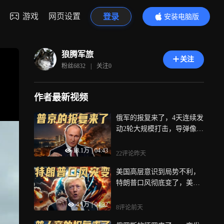
游戏
网页设置
登录
安装电脑版
内容更精彩
狼腾军旅
关注
粉丝
6832
|
关注
0
作者最新视频
俄军的报复来了，4天连续发
动2轮大规模打击，导弹像暴
雨落下
18.1万
|
04:43
22评论
昨天
美国高层意识到局势不利，
特朗普口风彻底变了，美国
也想抛弃以色列
4.1万
|
04:32
8评论
前天