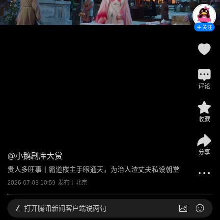
关注
评论
收藏
分享
@
小鹅剧库大赏
贵人多旺事丨霸道楼主手眼通天，为治人渣丈夫私设朝堂
2026-07-03 10:59
发布于
北京
打开
腾讯新闻客户端说两句