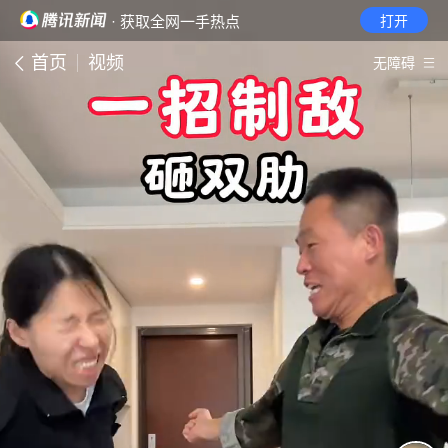
· 获取全网一手热点
打开
首页
视频
无障碍