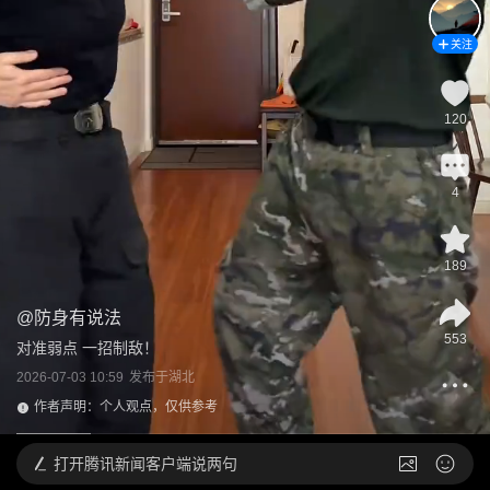
关注
120
4
189
@
防身有说法
553
对准弱点 一招制敌！
2026-07-03 10:59
发布于
湖北
作者声明：个人观点，仅供参考
打开
腾讯新闻客户端说两句