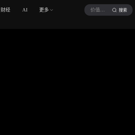
财经
AI
更多
价值洞见局
搜索