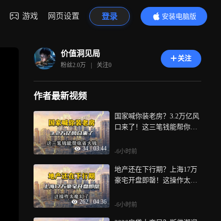
游戏
网页设置
登录
安装电脑版
内容更精彩
价值洞见局
关注
粉丝
2.0万
|
关注
0
作者最新视频
国家喊你装老房？3.2万亿风
口来了！这三笔钱能帮你省
大钱！
34
|
03:44
-6小时前
地产还在下行期？上海17万
豪宅开盘即罄！这操作太魔
幻了！
262
|
04:36
-6小时前