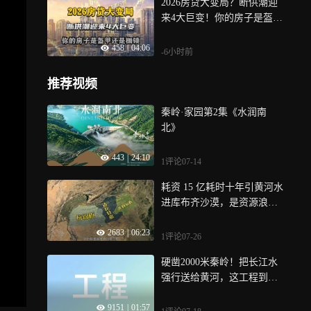
2026房贷大变局？断供潮迎
来4大巨变！你的房子是盔甲
还是枷锁？
458
|
04:06
-6小时前
推荐视频
秦岭·家园第2集《水润南
北》
443
|
24:10
1评论
07-14
耗资 15 亿耗时十年引黄河水
进库布齐沙漠，是资源浪费
还是世界级治沙壮举
2683
|
06:23
1评论
07-26
硬凿2000米秦岭！把长江水
强行送给黄河，这工程到底
有多牛？
9151
|
01:57