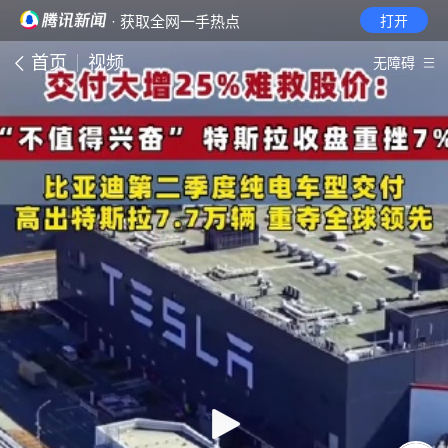
· 获取全网一手热点
打开
首页
视频
无障碍