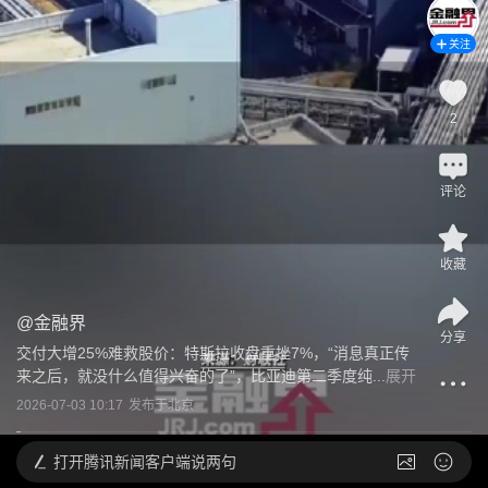
关注
2
评论
收藏
@
金融界
分享
交付大增25%难救股价：特斯拉收盘重挫7%，“消息真正传
来之后，就没什么值得兴奋的了”，比亚迪第二季度纯...
展开
2026-07-03 10:17
发布于
北京
打开
腾讯新闻客户端说两句